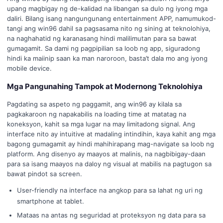
upang magbigay ng de-kalidad na libangan sa dulo ng iyong mga
daliri. Bilang isang nangungunang entertainment APP, namumukod-
tangi ang win96 dahil sa pagsasama nito ng sining at teknolohiya,
na naghahatid ng karanasang hindi malilimutan para sa bawat
gumagamit. Sa dami ng pagpipilian sa loob ng app, siguradong
hindi ka maiinip saan ka man naroroon, basta’t dala mo ang iyong
mobile device.
Mga Pangunahing Tampok at Modernong Teknolohiya
Pagdating sa aspeto ng paggamit, ang win96 ay kilala sa
pagkakaroon ng napakabilis na loading time at matatag na
koneksyon, kahit sa mga lugar na may limitadong signal. Ang
interface nito ay intuitive at madaling intindihin, kaya kahit ang mga
bagong gumagamit ay hindi mahihirapang mag-navigate sa loob ng
platform. Ang disenyo ay maayos at malinis, na nagbibigay-daan
para sa isang maayos na daloy ng visual at mabilis na pagtugon sa
bawat pindot sa screen.
User-friendly na interface na angkop para sa lahat ng uri ng
smartphone at tablet.
Mataas na antas ng seguridad at proteksyon ng data para sa