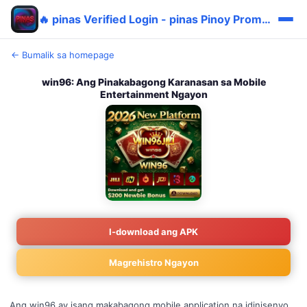
🔥 pinas Verified Login - pinas Pinoy Promo Login 🎯
← Bumalik sa homepage
win96: Ang Pinakabagong Karanasan sa Mobile
Entertainment Ngayon
I-download ang APK
Magrehistro Ngayon
Ang win96 ay isang makabagong mobile application na idinisenyo