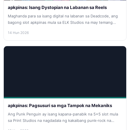
apkpinas: Isang Dystopian na Labanan sa Reels
Maghanda para sa isang digital na labanan sa Deadcode, ang
bagong slot apkpinas mula sa ELK Studios na may temang...
14 Hun 2026
apkpinas: Pagsusuri sa mga Tampok na Mekaniks
Ang Punk Penguin ay isang kapana-panabik na 5×5 slot mula
sa Print Studios na nagdadala ng kakaibang punk-rock na
enerhiya...