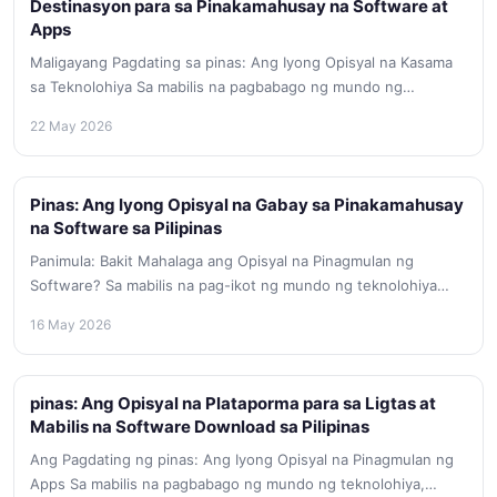
Destinasyon para sa Pinakamahusay na Software at
Apps
Maligayang Pagdating sa pinas: Ang Iyong Opisyal na Kasama
sa Teknolohiya Sa mabilis na pagbabago ng mundo ng
teknolohiya, napakahalaga...
22 May 2026
Pinas: Ang Iyong Opisyal na Gabay sa Pinakamahusay
na Software sa Pilipinas
Panimula: Bakit Mahalaga ang Opisyal na Pinagmulan ng
Software? Sa mabilis na pag-ikot ng mundo ng teknolohiya
ngayon, ang ating...
16 May 2026
pinas: Ang Opisyal na Plataporma para sa Ligtas at
Mabilis na Software Download sa Pilipinas
Ang Pagdating ng pinas: Ang Iyong Opisyal na Pinagmulan ng
Apps Sa mabilis na pagbabago ng mundo ng teknolohiya,