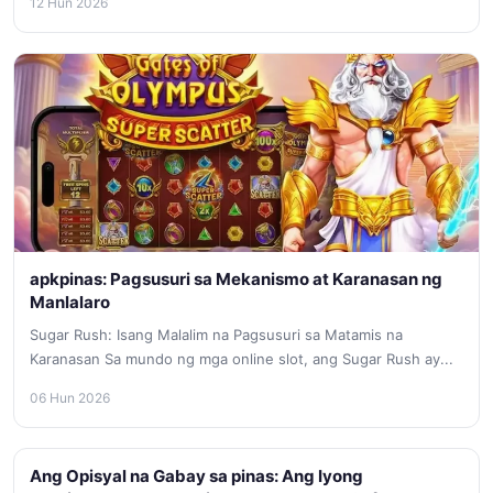
12 Hun 2026
apkpinas: Pagsusuri sa Mekanismo at Karanasan ng
Manlalaro
Sugar Rush: Isang Malalim na Pagsusuri sa Matamis na
Karanasan Sa mundo ng mga online slot, ang Sugar Rush ay...
06 Hun 2026
Ang Opisyal na Gabay sa pinas: Ang Iyong