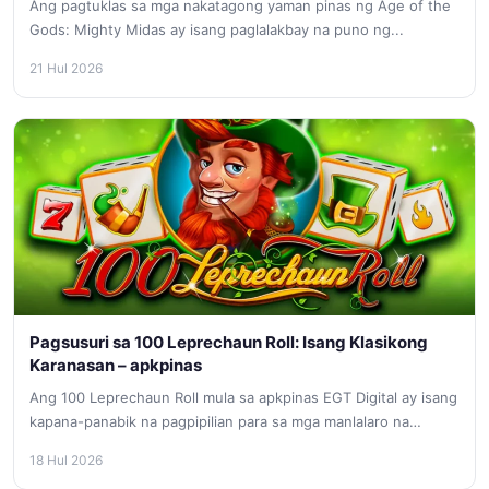
Ang pagtuklas sa mga nakatagong yaman pinas ng Age of the
Gods: Mighty Midas ay isang paglalakbay na puno ng...
21 Hul 2026
Pagsusuri sa 100 Leprechaun Roll: Isang Klasikong
Karanasan – apkpinas
Ang 100 Leprechaun Roll mula sa apkpinas EGT Digital ay isang
kapana-panabik na pagpipilian para sa mga manlalaro na
mahilig...
18 Hul 2026