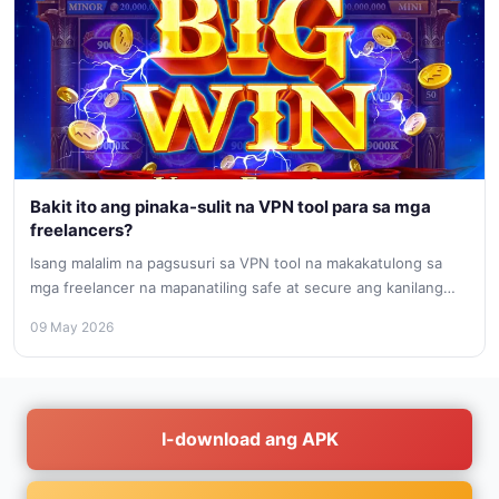
Bakit ito ang pinaka-sulit na VPN tool para sa mga
freelancers?
Isang malalim na pagsusuri sa VPN tool na makakatulong sa
mga freelancer na mapanatiling safe at secure ang kanilang
online...
09 May 2026
I-download ang APK