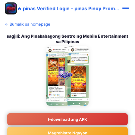
🔥 pinas Verified Login - pinas Pinoy Promo Login 🎯
← Bumalik sa homepage
sagjili: Ang Pinakabagong Sentro ng Mobile Entertainment
sa Pilipinas
I-download ang APK
Magrehistro Ngayon