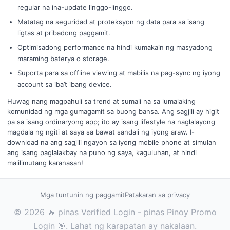
regular na ina-update linggo-linggo.
Matatag na seguridad at proteksyon ng data para sa isang
ligtas at pribadong paggamit.
Optimisadong performance na hindi kumakain ng masyadong
maraming baterya o storage.
Suporta para sa offline viewing at mabilis na pag-sync ng iyong
account sa iba’t ibang device.
Huwag nang magpahuli sa trend at sumali na sa lumalaking
komunidad ng mga gumagamit sa buong bansa. Ang sagjili ay higit
pa sa isang ordinaryong app; ito ay isang lifestyle na naglalayong
magdala ng ngiti at saya sa bawat sandali ng iyong araw. I-
download na ang sagjili ngayon sa iyong mobile phone at simulan
ang isang paglalakbay na puno ng saya, kaguluhan, at hindi
malilimutang karanasan!
Mga tuntunin ng paggamit
Patakaran sa privacy
© 2026 🔥 pinas Verified Login - pinas Pinoy Promo
Login 🎯. Lahat ng karapatan ay nakalaan.