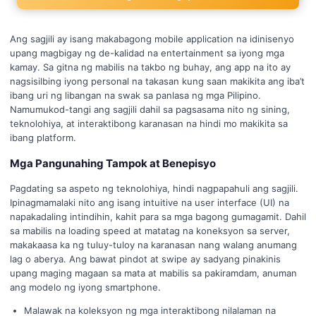
Ang sagjili ay isang makabagong mobile application na idinisenyo
upang magbigay ng de-kalidad na entertainment sa iyong mga
kamay. Sa gitna ng mabilis na takbo ng buhay, ang app na ito ay
nagsisilbing iyong personal na takasan kung saan makikita ang iba’t
ibang uri ng libangan na swak sa panlasa ng mga Pilipino.
Namumukod-tangi ang sagjili dahil sa pagsasama nito ng sining,
teknolohiya, at interaktibong karanasan na hindi mo makikita sa
ibang platform.
Mga Pangunahing Tampok at Benepisyo
Pagdating sa aspeto ng teknolohiya, hindi nagpapahuli ang sagjili.
Ipinagmamalaki nito ang isang intuitive na user interface (UI) na
napakadaling intindihin, kahit para sa mga bagong gumagamit. Dahil
sa mabilis na loading speed at matatag na koneksyon sa server,
makakaasa ka ng tuluy-tuloy na karanasan nang walang anumang
lag o aberya. Ang bawat pindot at swipe ay sadyang pinakinis
upang maging magaan sa mata at mabilis sa pakiramdam, anuman
ang modelo ng iyong smartphone.
Malawak na koleksyon ng mga interaktibong nilalaman na