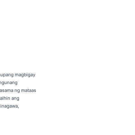
o upang magbigay
ungunang
gsasama ng mataas
dalhin ang
ginagawa,