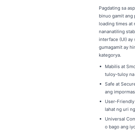
Pagdating sa aspe
binuo gamit ang 
loading times at
nananatiling sta
interface (UI) a
gumagamit ay hi
kategorya.
Mabilis at Sm
tuloy-tuloy na
Safe at Secur
ang impormas
User-Friendly
lahat ng uri n
Universal Com
o bago ang iy