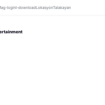
ag-login
I-download
Lokasyon
Talakayan
tertainment