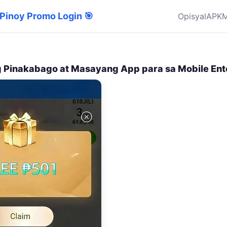
s Pinoy Promo Login 🎯
Opisyal
APK
M
ng Pinakabago at Masayang App para sa Mobile En