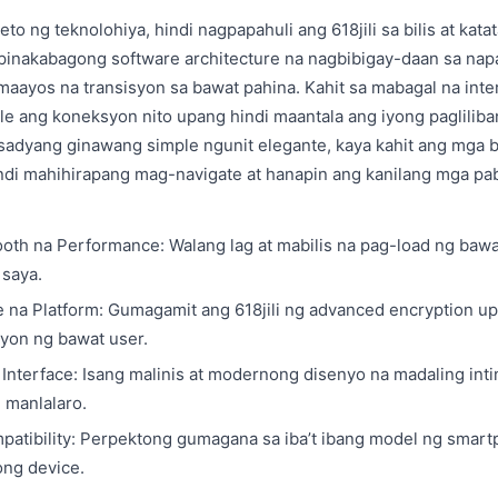
to ng teknolohiya, hindi nagpapahuli ang 618jili sa bilis at kat
pinakabagong software architecture na nagbibigay-daan sa napa
 maayos na transisyon sa bawat pahina. Kahit sa mabagal na inte
ble ang koneksyon nito upang hindi maantala ang iyong paglilib
y sadyang ginawang simple ngunit elegante, kaya kahit ang mga
ndi mahihirapang mag-navigate at hanapin ang kanilang mga pa
ooth na Performance: Walang lag at mabilis na pag-load ng bawa
 saya.
e na Platform: Gumagamit ang 618jili ng advanced encryption u
yon ng bawat user.
 Interface: Isang malinis at modernong disenyo na madaling inti
g manlalaro.
patibility: Perpektong gumagana sa iba’t ibang model ng smar
ong device.