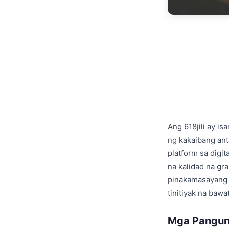
Ang 618jili ay i
ng kakaibang ant
platform sa digi
na kalidad na gra
pinakamasayang 
tinitiyak na bawa
Mga Pangun